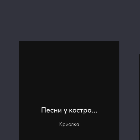
Долина
Любви.Каппадокия