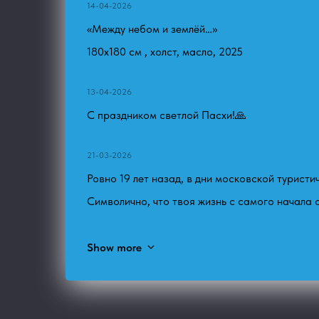
14-04-2026
«Между небом и землёй…»
180х180 см , холст, масло, 2025
13-04-2026
С праздником светлой Пасхи!🙏
21-03-2026
Ровно 19 лет назад, в дни московской туристи
Символично, что твоя жизнь с самого начала 
Show more