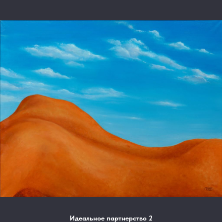
Идеальное партнерство 2