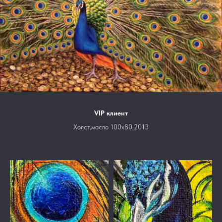
VIP клиент
Холст,масло 100х80,2013