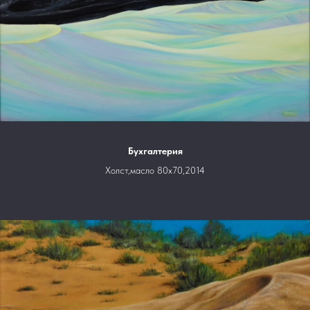
И
Бухгалтерия
Холст,масло 80х70,2014