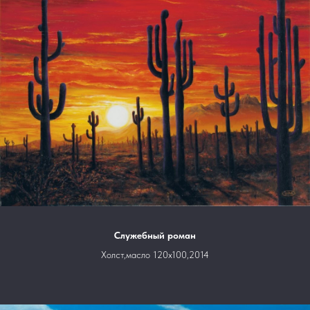
Служебный роман
Холст,масло 120х100,2014