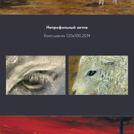
Непрофильный актив
Холст,масло 120х100,2014