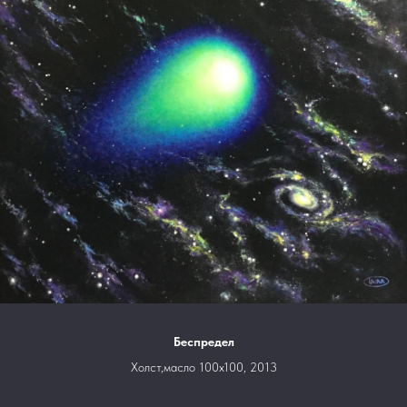
Беспредел
Холст,масло 100х100, 2013