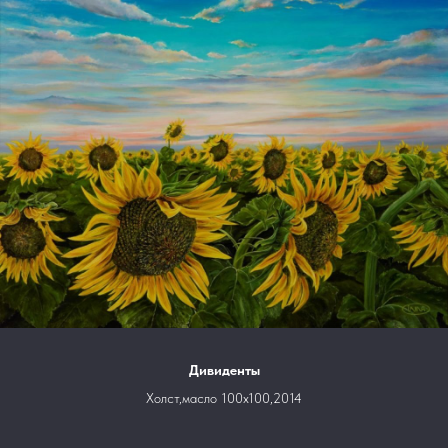
Дивиденты
Холст,масло 100х100,2014