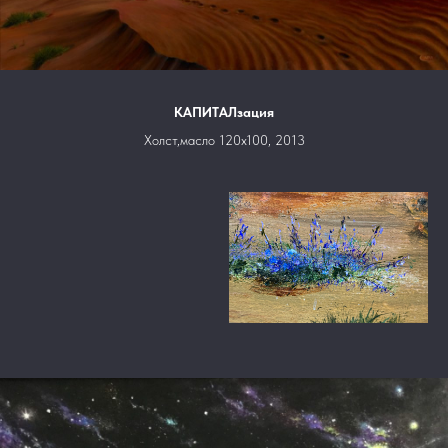
КАПИТАЛзация
Холст,масло 120х100, 2013